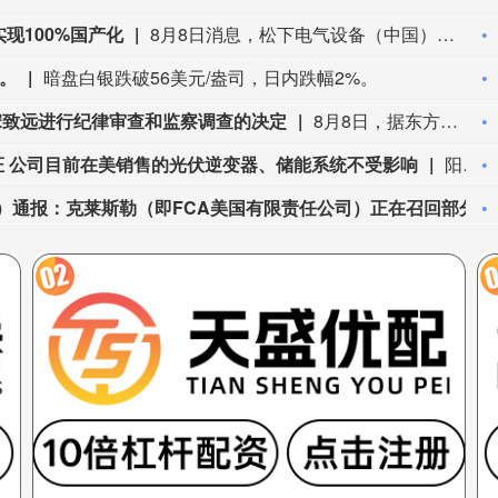
现100%国产化
8月8日消息，松下电气设备（中国）有限公司电材营销本部长丁正刚称，松下EW智能模块的产品，已实现100%国产化。未来松下EW积极推进照明、开关和全屋智能业务，聚焦重庆、成都、昆明等重点西部城市。（界面新闻）
%。
暗盘白银跌破56美元/盎司，日内跌幅2%。
宋致远进行纪律审查和监察调查的决定
8月8日，据东方电气集团消息，近日，东方电气集团党组召开会议，通报中央纪委国家监委对宋致远涉嫌严重违纪违法进行纪律审查和监察调查的决定。集团公司党组书记、董事长罗乾宜主持会议并讲话。与会同志一致表示，坚决拥护党中央决定，坚决拥护中央纪委国家监委决定。
证 公司目前在美销售的光伏逆变器、储能系统不受影响
阳光电源(300274)8月8日在互动平台表示，公司目前初步判断，FCC政策主要限制新产品认证，不影响已获认证产品的销售，公司目前在美销售的光伏逆变器、储能系统不受影响。
美国国家公路交通安全管理局（NHTSA）通报：克莱斯勒（即FCA美国有限责任公司）正在召回部分美国市场车型，涉及1458辆美国车辆，本次召回范围内车辆存在安全带无法回缩的问题，无法按设计要求正确约束乘员，会提升乘员受伤风险。