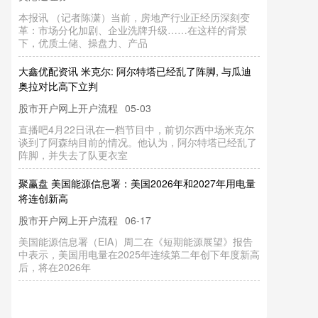
本报讯 （记者陈潇）当前，房地产行业正经历深刻变
革：市场分化加剧、企业洗牌升级……在这样的背景
下，优质土储、操盘力、产品
大鑫优配资讯 米克尔: 阿尔特塔已经乱了阵脚, 与瓜迪
奥拉对比高下立判
股市开户网上开户流程
05-03
直播吧4月22日讯在一档节目中，前切尔西中场米克尔
谈到了阿森纳目前的情况。他认为，阿尔特塔已经乱了
阵脚，并失去了队更衣室
聚赢盘 美国能源信息署：美国2026年和2027年用电量
将连创新高
股市开户网上开户流程
06-17
美国能源信息署（EIA）周二在《短期能源展望》报告
中表示，美国用电量在2025年连续第二年创下年度新高
后，将在2026年