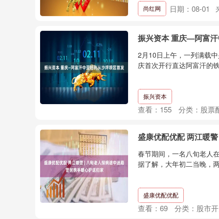
日期：08-01
尚红网
振兴资本 重庆—阿富
2月10日上午，一列满载
庆首次开行直达阿富汗的铁
振兴资本
查看：
155
分类：
股票
盛康优配优配 两江暖警
春节期间，一名八旬老人
据了解，大年初二当晚，两
盛康优配优配
查看：
69
分类：
股市开