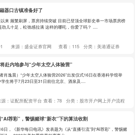
？磁器口古镇准备好了
以来 频繁刷屏，票房持续突破 目前已登顶全球影史单一市场票房榜
劲儿十足，松弛感拉满 这样的哪吒，你爱了吗？ ....
1
来源：盛金证券官网
查看：
115
分类：
美港通证券
生将赴内地参与“少年太空人体验营”
者肖逸晨）“少年太空人体验营2026”出发仪式16日在香港科学馆举
生将于7月23日至31日前往北京、酒泉及....
来源：证配所配资平台
查看：
78
分类：
股市开户网上开户流程
到“AI荐彩”，警惕赌球“新衣”下的算法收割
月16日，《新华每日电讯》发表题为《从“直播引流”到“AI荐彩”，警惕赌