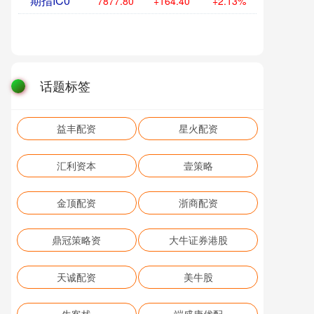
期指IC0
7877.80
+164.40
+2.13%
话题标签
益丰配资
星火配资
汇利资本
壹策略
金顶配资
浙商配资
鼎冠策略资
大牛证券港股
天诚配资
美牛股