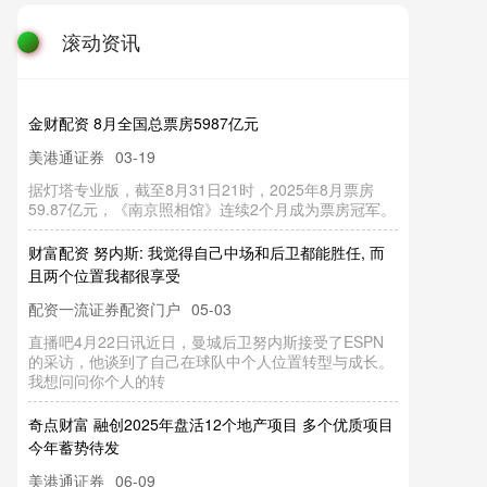
滚动资讯
金财配资 8月全国总票房5987亿元
美港通证券
03-19
据灯塔专业版，截至8月31日21时，2025年8月票房
59.87亿元，《南京照相馆》连续2个月成为票房冠军。
财富配资 努内斯: 我觉得自己中场和后卫都能胜任, 而
且两个位置我都很享受
配资一流证券配资门户
05-03
直播吧4月22日讯近日，曼城后卫努内斯接受了ESPN
的采访，他谈到了自己在球队中个人位置转型与成长。
我想问问你个人的转
奇点财富 融创2025年盘活12个地产项目 多个优质项目
今年蓄势待发
美港通证券
06-09