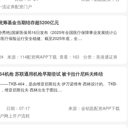
一流证券配资门户
统筹基金当期结存超5200亿元
者孙秀艳)国家医保局16日发布《2025年全国医疗保障事业发展统计公
疗保险运行安全稳健。截至2025年底，全....
24
来源：114配资网APP下载
查看：
163
分类：
美港通证券
-464机枪 苏联通用机枪早期尝试 被卡拉什尼科夫终结
—TKB-464，是由维亚切斯拉夫·伊万诺维奇·西林设计的。 TKB-
2日，维亚切斯拉夫·西林出生于图拉....
日期：07-17
来源：金钥匙配资APP下载
户网上开户流程