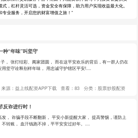
模式，杠杆灵活可选，资金安全有保障，助力用户实现收益最大化。
和专业服务，开启您的财富增值之旅！”
有一种“年味”叫坚守
子， 张灯结彩、阖家团圆， 而在这平安欢乐的背后，有一群人仍在
用坚守诠释别样年味， 用忠诚守护辖区平安!....
来源：益上线配资APP下载
查看：
83
分类：
股票炒股配资
春节反诈进行时！
高发， 诈骗手段不断翻新， 平安小新提醒大家， 提高警惕，谨防上
不转账， 血汗钱跑不掉，平平安安过好年。....