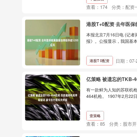
查看：
174
分类：
配资
港股T+0配资 去年医保
本报北京7月16日电 (记
报》。公报显示，我国基本医
日期：07-
港股T 0配资
亿策略 被遗忘的TKB
有一款鲜为人知的苏联机枪—
464机枪。 1907年2月2
壹策略
查看：
85
分类：
股市开