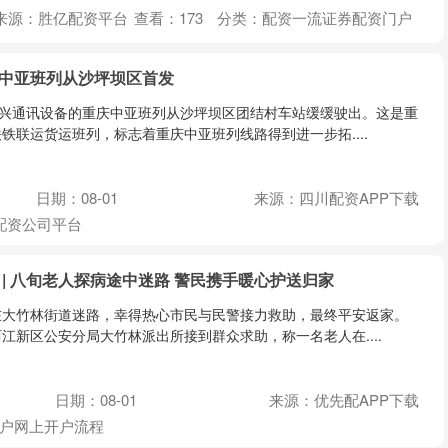
来源：胜亿配资平台
查看：
173
分类：
配资一流证券配资门户
汗中亚班列从沙坪坝区首发
中兴通讯设备的重庆中亚班列从沙坪坝区团结村车站缓缓驶出。这是重
铁联运货运班列，标志着重庆中亚班列线路得到进一步拓....
日期：08-01
来源：四川配资APP下载
配资公司平台
 | 八旬老人探病途中迷路 警民携手暖心护送归家
在大竹林街道迷路，幸得热心市民与民警接力救助，最终平安返家。
江新区公安分局大竹林派出所接到群众求助，称一名老人在....
日期：08-01
来源：优先配APP下载
户网上开户流程