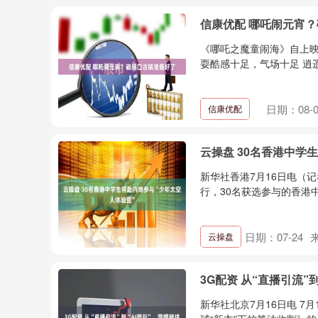
信康优配 哪吒闹元宵
《哪吒之魔童闹海》自上映
耍酷感十足，气场十足 逍遥
日期：08-0
信康优配
云操盘 30名香港中学
新华社香港7月16日电（记
行，30名获选参与的香港中学
日期：07-24
云操盘
3G配资 从“直播引流”
新华社北京7月16日电 7