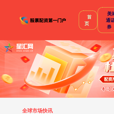
美
首
通
页
券
全球市场快讯