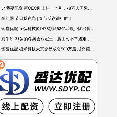
51我要配资 新CEO刚上任一个月，78万人国际巨头宣布：裁
尚红网 节日我在岗 | 春节反诈进行时！
金鑫优配 丘钛科技(01478)拟553亿印度卢比出售印度丘
真牛所 31岁的冬奥会双冠王，爬山时不幸遇难，出发前说若出事
美国国家公路交通安全管理局（NHTSA）通报：克莱斯勒（即
锦富优配 极米科技大宗交易成交500万股 成交额56500万