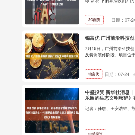
球“新衣”下的算法收割》的评
日期：07-2
3G配资
锦富优 广州前沿科技
7月15日，广州前沿科技
及装饰装修阶段。项目位于
日期：07-24
锦富优
中盛投资 新华社消息
乐园的生态文明密码》
记者：孙敏、王安浩维、熊轩
中盛投资