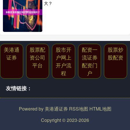
大？
美港通
股票配
股市开
配资一
股票炒
证券
资公司
户网上
流证券
股配资
平台
开户流
配资门
程
户
友情链接：
Powered by
美港通证券
RSS地图
HTML地图
Copyright
© 2023-2026