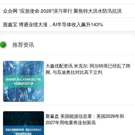
众合网 “应急使命·2026”演习举行 聚焦特大洪水防汛抗洪
股鑫宝 博通业绩大涨，AI半导体收入飙升143%
推荐资讯
大鑫优配资讯 米克尔: 阿尔特塔已经乱了阵
脚, 与瓜迪奥拉对比高下立判
聚赢盘 美国能源信息署：美国2026年和
2027年用电量将连创新高