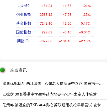
北证50
1134.24
+11.37
+1.01%
创业板指
3563.12
+47.56
+1.35%
基金指数
7242.10
+12.30
+0.17%
国债指数
229.69
+0.10
+0.04%
期指IC0
7877.80
+164.40
+2.13%
热点资讯
盛康优配优配 两江暖警 | 八旬老人探病途中迷路 警民携手暖心护送归家
云操盘 30名香港中学生将赴内地参与“少年太空人体验营”
亿策略 被遗忘的TKB-464机枪 苏联通用机枪早期尝试 被卡拉什尼科夫终结