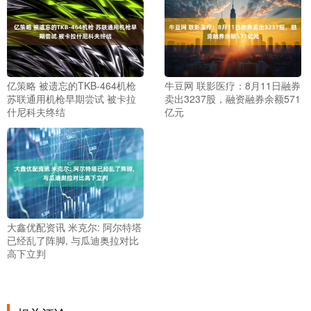
亿策略 被遗忘的TKB-464机枪
牛豆网 联影医疗：8月11日融券
苏联通用机枪早期尝试 被卡拉
卖出3237股，融资融券余额571
什尼科夫终结
亿元
大鑫优配资讯 米克尔: 阿尔特塔
已经乱了阵脚, 与瓜迪奥拉对比
高下立判