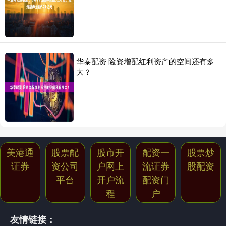
华泰配资 险资增配红利资产的空间还有多
大？
美港通
股票配
股市开
配资一
股票炒
证券
资公司
户网上
流证券
股配资
平台
开户流
配资门
程
户
友情链接：