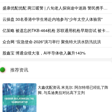
盛康优配优配 两江暖警 | 八旬老人探病途中迷路 警民携手暖心护送归家
云操盘 30名香港中学生将赴内地参与“少年太空人体验营”
亿策略 被遗忘的TKB-464机枪 苏联通用机枪早期尝试 被卡拉什尼科夫终结
众合网 “应急使命·2026”演习举行 聚焦特大洪水防汛抗洪
股鑫宝 博通业绩大涨，AI半导体收入飙升143%
推荐资讯
大鑫优配资讯 米克尔: 阿尔特塔已经乱了阵
脚, 与瓜迪奥拉对比高下立判