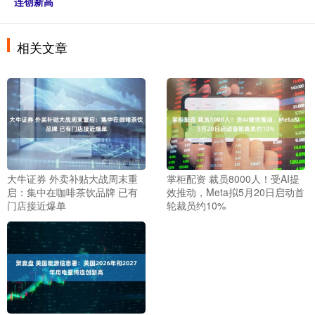
连创新高
相关文章
大牛证券 外卖补贴大战周末重
掌柜配资 裁员8000人！受AI提
启：集中在咖啡茶饮品牌 已有
效推动，Meta拟5月20日启动首
门店接近爆单
轮裁员约10%