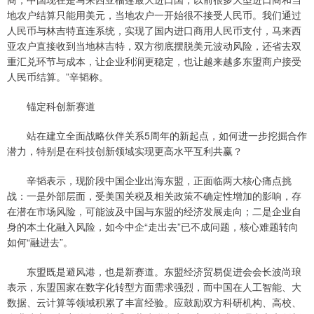
地农户结算只能用美元，当地农户一开始很不接受人民币。我们通过
人民币与林吉特直连系统，实现了国内进口商用人民币支付，马来西
亚农户直接收到当地林吉特，双方彻底摆脱美元波动风险，还省去双
重汇兑环节与成本，让企业利润更稳定，也让越来越多东盟商户接受
人民币结算。”辛韬称。
锚定科创新赛道
站在建立全面战略伙伴关系5周年的新起点，如何进一步挖掘合作
潜力，特别是在科技创新领域实现更高水平互利共赢？
辛韬表示，现阶段中国企业出海东盟，正面临两大核心痛点挑
战：一是外部层面，受美国关税及相关政策不确定性增加的影响，存
在潜在市场风险，可能波及中国与东盟的经济发展走向；二是企业自
身的本土化融入风险，如今中企“走出去”已不成问题，核心难题转向
如何“融进去”。
东盟既是避风港，也是新赛道。东盟经济贸易促进会会长波尚琅
表示，东盟国家在数字化转型方面需求强烈，而中国在人工智能、大
数据、云计算等领域积累了丰富经验。应鼓励双方科研机构、高校、