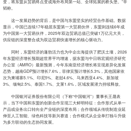
变，将东盟从贸易终点变成海外布局第一站、全球拓展的桥头堡。”辛
韬称。
这一发展趋势的背后，是中国与东盟坚实的经贸合作基础。数据
显示，中国已连续17年稳居东盟第一大贸易伙伴，东盟则连续6年成
为中国第一大贸易伙伴，2025年双边贸易总值已突破1万亿元大关，
供应链的深度整合成为双边贸易快速增长的核心驱动力。
同时，东盟经济的蓬勃活力也为中企出海提供了肥沃土壤，2026
年东盟经济增长预期超世界平均增速，据东盟与中日韩宏观经济研究
办公室（AMRO）最新预测，今年东南亚经济增长将呈现差异化发展
态势，越南GDP预计增长7.6%，菲律宾预计增长5.3%，其他国家依
次为柬埔寨5.1%、印尼5%、老挝4.6%、马来西亚4.4%、新加坡
3%、缅甸2.5%、泰国1.7%、文莱1.6%，区域发展潜力持续释放。
中国银河证券股份有限公司（下称“中国银河”）董事长王晟表
示，当下中国和东盟的创新合作呈现三大鲜明特征：合作形式从单一
产品或业务出口转向全产业链的深度布局；合作领域从传统制造业延
伸至人工智能、绿色科技等新兴赛道；合作模式从企业单打独斗升级
为多方联动的生态协同发展。