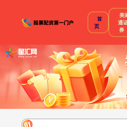
美
首
通
页
券