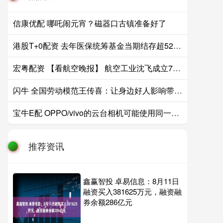
信康优配 哪吒闹元宵？磁器口古镇准备好了
港股T+0配资 去年医保统筹基金当期结存超5200亿元
宏粤配资 【看航空晚报】 航空工业沈飞成立75周年
闪牛 全国劳动模范王传喜：让身边好人影响带动更多的人｜奋斗者说
宝牛E配 OPPO/vivo的云台相机可能使用同一颗传感器 最高2亿像素
推荐资讯
鑫赢智投 卓易信息：8月11日
融资买入381625万元，融资融
券余额286亿元