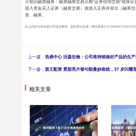
小知识融资融券：融资融券交易又称“证券信用交易”或保
借入资金买入证券（融资交易）或借入证券并卖出（融券交
资、融券。
以上内容为本站据公开信息整理，由AI算法生成（网信算备3101043457103012
上一篇：
浩鼎中心 沃森生物：公司将持续做好产品的生产
下一篇：
股王配资 景甜亮片裙勾勒曼妙曲线，37 岁闪耀
相关文章