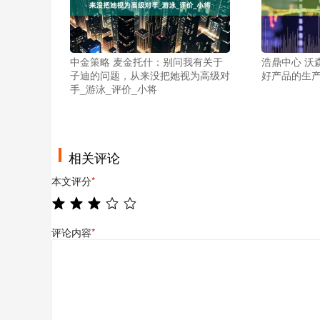
中金策略 麦金托什：别问我有关于
浩鼎中心 沃
子迪的问题，从来没把她视为高级对
好产品的生
手_游泳_评价_小将
相关评论
本文评分
*
评论内容
*