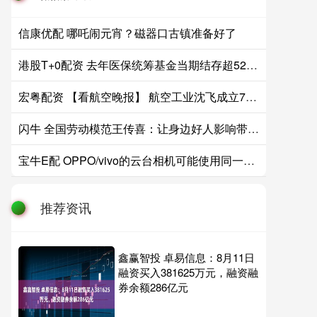
信康优配 哪吒闹元宵？磁器口古镇准备好了
港股T+0配资 去年医保统筹基金当期结存超5200亿元
宏粤配资 【看航空晚报】 航空工业沈飞成立75周年
闪牛 全国劳动模范王传喜：让身边好人影响带动更多的人｜奋斗者说
宝牛E配 OPPO/vivo的云台相机可能使用同一颗传感器 最高2亿像素
推荐资讯
鑫赢智投 卓易信息：8月11日
融资买入381625万元，融资融
券余额286亿元