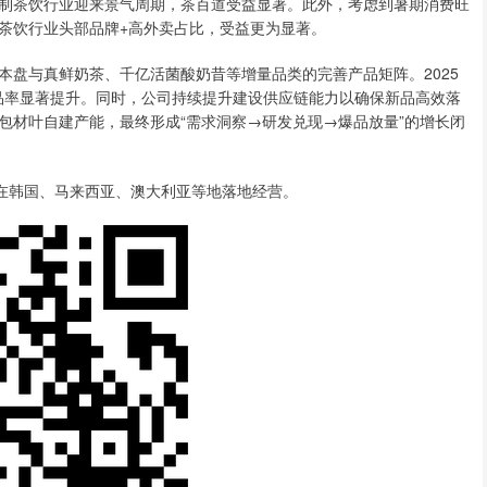
茶饮行业迎来景气周期，茶百道受益显著。此外，考虑到暑期消费旺
茶饮行业头部品牌+高外卖占比，受益更为显著。
与真鲜奶茶、千亿活菌酸奶昔等增量品类的完善产品矩阵。2025
爆品率显著提升。同时，公司持续提升建设供应链能力以确保新品高效落
包材叶自建产能，最终形成“需求洞察→研发兑现→爆品放量”的增长闭
在韩国、马来西亚、澳大利亚等地落地经营。