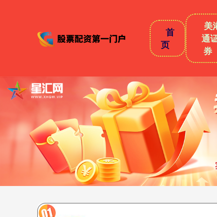
美
首
通
页
券