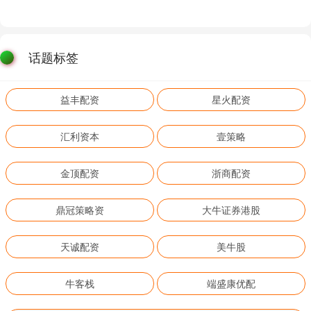
话题标签
益丰配资
星火配资
汇利资本
壹策略
金顶配资
浙商配资
鼎冠策略资
大牛证券港股
天诚配资
美牛股
牛客栈
端盛康优配