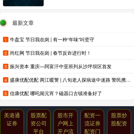
最新文章
牛盘宝 节日我在岗 | 有一种“年味”叫坚守
1
尚红网 节日我在岗 | 春节反诈进行时！
2
振兴资本 重庆—阿富汗中亚班列从沙坪坝区首发
3
盛康优配优配 两江暖警 | 八旬老人探病途中迷路 警民携手暖心护送归家
4
信康优配 哪吒闹元宵？磁器口古镇准备好了
5
美港通
股票配
股市开
配资一
股票炒
证券
资公司
户网上
流证券
股配资
平台
开户流
配资门