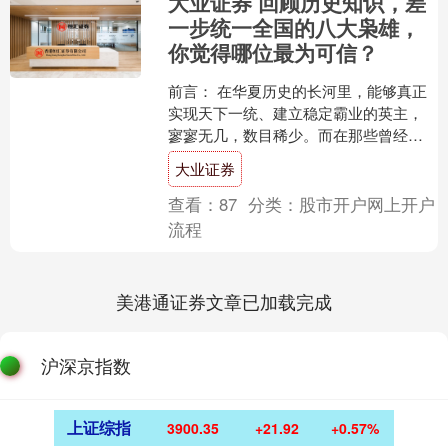
大业证券 回顾历史知识，差
一步统一全国的八大枭雄，
你觉得哪位最为可信？
前言： 在华夏历史的长河里，能够真正
实现天下一统、建立稳定霸业的英主，
寥寥无几，数目稀少。而在那些曾经雄
霸一方、割据称王的枭雄中，又有八人
大业证券
距离统一全国仅差一步之....
查看：
87
分类：
股市开户网上开户
流程
美港通证券文章已加载完成
沪深京指数
上证综指
3900.35
+21.92
+0.57%