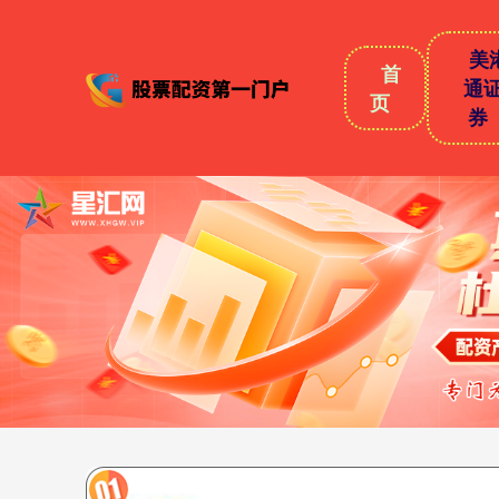
美
首
通
页
券