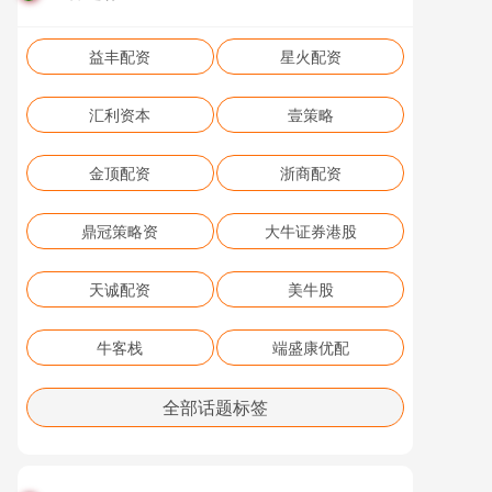
益丰配资
星火配资
汇利资本
壹策略
金顶配资
浙商配资
鼎冠策略资
大牛证券港股
天诚配资
美牛股
牛客栈
端盛康优配
全部话题标签