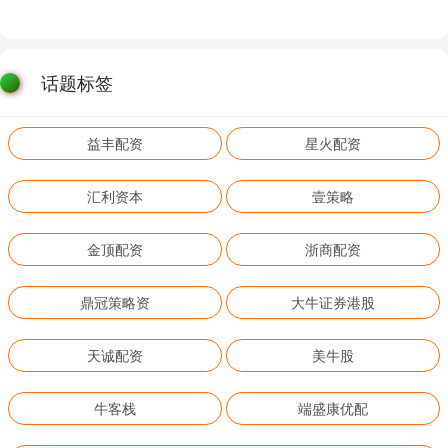
话题标签
益丰配资
星火配资
汇利资本
壹策略
金顶配资
浙商配资
鼎冠策略资
大牛证券港股
天诚配资
美牛股
牛客栈
端盛康优配