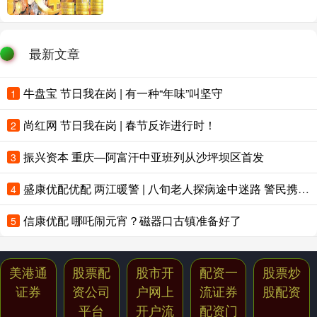
最新文章
牛盘宝 节日我在岗 | 有一种“年味”叫坚守
1
尚红网 节日我在岗 | 春节反诈进行时！
2
振兴资本 重庆—阿富汗中亚班列从沙坪坝区首发
3
盛康优配优配 两江暖警 | 八旬老人探病途中迷路 警民携手暖心护送归家
4
信康优配 哪吒闹元宵？磁器口古镇准备好了
5
美港通
股票配
股市开
配资一
股票炒
证券
资公司
户网上
流证券
股配资
平台
开户流
配资门